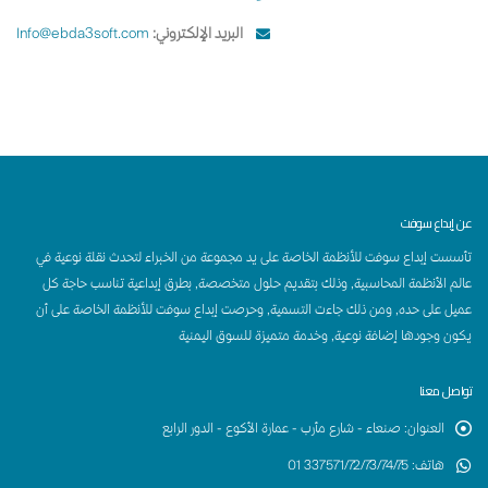
البريد الإلكتروني:
Info@ebda3soft.com
عن إبداع سوفت
تأسست إبداع سوفت للأنظمة الخاصة على يد مجموعة من الخبراء لتحدث نقلة نوعية في
عالم الأنظمة المحاسبية, وذلك بتقديم حلول متخصصة, بطرق إبداعية تناسب حاجة كل
عميل على حده, ومن ذلك جاءت التسمية, وحرصت إبداع سوفت للأنظمة الخاصة على أن
يكون وجودها إضافة نوعية, وخدمة متميزة للسوق اليمنية
تواصل معنا
العنوان
:
صنعاء - شارع مأرب - عمارة الأكوع - الدور الرابع
هاتف
:
337571/72/73/74/75 01