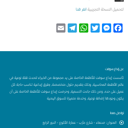
لتحميل النسخة التجريبية
انقر هنا
Telegram
Email
WhatsApp
Messenger
Twitter
Facebook
عن إبداع سوفت
تأسست إبداع سوفت للأنظمة الخاصة على يد مجموعة من الخبراء لتحدث نقلة نوعية في
عالم الأنظمة المحاسبية, وذلك بتقديم حلول متخصصة, بطرق إبداعية تناسب حاجة كل
عميل على حده, ومن ذلك جاءت التسمية, وحرصت إبداع سوفت للأنظمة الخاصة على أن
يكون وجودها إضافة نوعية, وخدمة متميزة للسوق اليمنية
تواصل معنا
العنوان
:
صنعاء - شارع مأرب - عمارة الأكوع - الدور الرابع