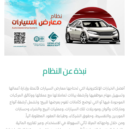
نبذة عن النظام
أفضل الخيارات الإلكترونية التي تحتاجها معارض السيارات لأتمتة وإدارة أعمالها
وتسهيل مهام موظفيها وأرشفة بيانات تعاملاتها مع عملائها ووثائق المركبات
الموجودة فيها أو التي توضع كأمانات تقوم بعرضها للبيع؛ وتشمل أرشفة أنواع
وماركات وألوان وموديلات تلك السيارات، وعمليات البيع والشراء وحسابات
الموردين والتقسيط، وحقوق الشركاء، وطباعة العقود المطلوبة آلياً.
ومن خلال واجهاته المرنة تأتي السهولة في الاستخدام، وعبر تقاريره المالية