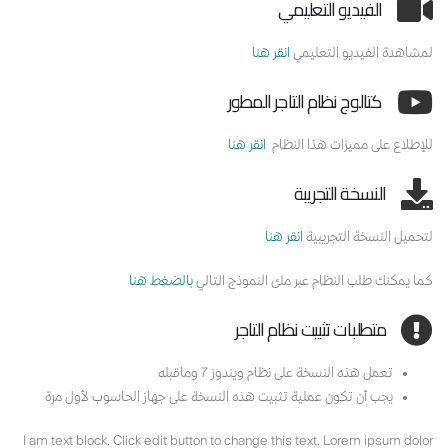
الفيديو التعليمي
لمشاهدة الفيديو التعليمي
انقر هنا
كتالوج نظام التاجر المطور
للإطلاع على مميزات هذا النظام
انقر هنا
النسخة التجريبة
لتحميل النسخة التجريبية
انقر هنا
كما يمكنك طلب النظام عبر ملئ النموذج التالي
بالضغط هنا
متطلبات تثبيت نظام التاجر
تعمل هذه النسخة على نظام ويندوز 7 وماقبله
يجب أن تكون عملية تثبيت هذه النسخة على جهاز الحاسوب لأول مرة
I am text block. Click edit button to change this text. Lorem ipsum dolor