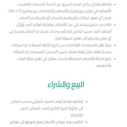
إضافة مفتاح ساخن للبحث السريع عن أرصدة الحسابات أوكميات
الأصناف في تقارير بيع وشراء الأصناف والخلاصات عبر مفاتيح Ctrl + F1
ضمن أي عمود لبيانات رقم واسم الحساب أو رقم واسم الصنف.
نظام جرد متميز يساعد في جرد الأصناف وطباعة قوائم الجرد وإنزال
أصناف الجرد حسب المخزن لمختلف وحدات صنف أو أصناف محددة في
أي مخزن واستعراض تقارير تسوية الجرد.
ميزة قفل المستندات (الإعتماد) حتى تاريخ لكافة السجلات أو لسجلات
محددة فقط خلال (فترة زمنية، حسب الحساب، المستخدم أو العملة).
تتبع لحركة الأصناف المرتبطة بحساب معيّن في تقرير حركة الوارد
والمنصرف.
البيع والشراء
إمكانية طباعة أوامر الصرف المخزني بحسب المخزن
في فاتورة البيع العادي (تعدد المخازن ضمن
الفاتورة).
تنظيم دورة عروض الأسعار بمنع تحويلها إلى فواتير