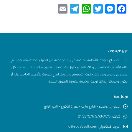
Telegram
Email
WhatsApp
Messenger
Twitter
Facebook
عن إبداع سوفت
تأسست إبداع سوفت للأنظمة الخاصة على يد مجموعة من الخبراء لتحدث نقلة نوعية في
عالم الأنظمة المحاسبية, وذلك بتقديم حلول متخصصة, بطرق إبداعية تناسب حاجة كل
عميل على حده, ومن ذلك جاءت التسمية, وحرصت إبداع سوفت للأنظمة الخاصة على أن
يكون وجودها إضافة نوعية, وخدمة متميزة للسوق اليمنية
تواصل معنا
العنوان
:
صنعاء - شارع مأرب - عمارة الأكوع - الدور الرابع
هاتف
:
337571/72/73/74/75 01
البريد الالكتروني
:
info@ebda3soft.com