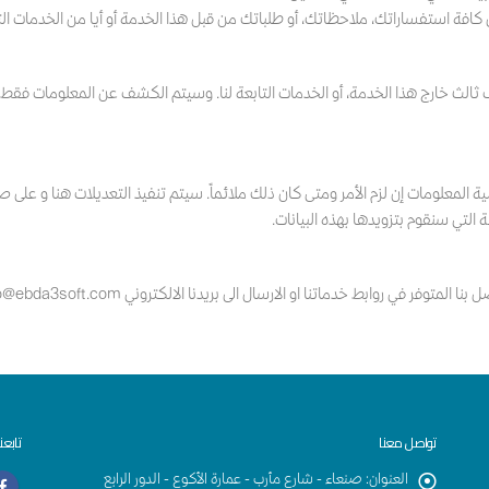
 كافة استفساراتك، ملاحظاتك، أو طلباتك من قبل هذا الخدمة أو أيا من الخدمات التاب
رف ثالث خارج هذا الخدمة، أو الخدمات التابعة لنا. وسيتم الكشف عن المعلومات فق
معلومات إن لزم الأمر ومتى كان ذلك ملائماً. سيتم تنفيذ التعديلات هنا و 
التي سنقوم بتزويدها بهذه البيانات.
 في روابط خدماتنا او الارسال الى بريدنا الالكتروني info@ebda3soft.com
تواصل معنا
تابعن
العنوان
:
صنعاء - شارع مأرب - عمارة الأكوع - الدور الرابع