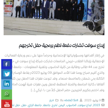
إبداع سوفت تشارك دفعة نظم برمجية حفل تخرجهم
في إطار أهدافها ومسؤولياتها الإجتماعية وحرصاً منها على دعم ورعاية الفعاليات
الإحتفالية بإبنائنا الطلاب خريجي الجامعات شاركت شركة إبداع سوفت في حفل
تخرج عدد 44 طالب وطالبة من كلية الحاسوب وتقنية المعلومات - جامعة الرازي
والذي أقيم صباح يومنا هذا الأحد الموافق 09 يوليو 2023م بقاعة الوسام الملكي
الكائنة بحي شملان بالعاصمة صنعاء. وقد تنوعت فقرات هذا الحفل بين كلمات
ألقاها دكاترة الجامعة واللجنة المنظمة للحفل وبين فقرات فنية أبهجت الحاضرين
وقد اختتم بتكريم الخريجين حضر الحفل كلاً من: د/ تركي [...]
9 يوليو، 2023
By
ebda3 Soft
اخبار
2023
,
ابداع سوفت
,
الحاسوب
,
اليمن
,
تخرج
,
جامعة
,
جامعة الرازي
,
حفل
,
حفل تخرج
,