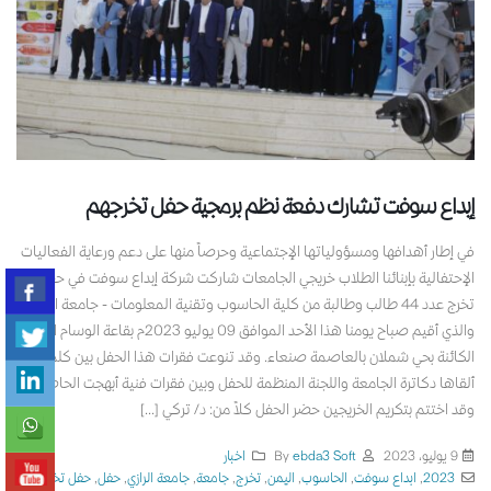
إبداع سوفت تشارك دفعة نظم برمجية حفل تخرجهم
في إطار أهدافها ومسؤولياتها الإجتماعية وحرصاً منها على دعم ورعاية الفعاليات
الإحتفالية بإبنائنا الطلاب خريجي الجامعات شاركت شركة إبداع سوفت في حفل
تخرج عدد 44 طالب وطالبة من كلية الحاسوب وتقنية المعلومات - جامعة الرازي
والذي أقيم صباح يومنا هذا الأحد الموافق 09 يوليو 2023م بقاعة الوسام الملكي
الكائنة بحي شملان بالعاصمة صنعاء. وقد تنوعت فقرات هذا الحفل بين كلمات
ألقاها دكاترة الجامعة واللجنة المنظمة للحفل وبين فقرات فنية أبهجت الحاضرين
وقد اختتم بتكريم الخريجين حضر الحفل كلاً من: د/ تركي [...]
9 يوليو، 2023
By
ebda3 Soft
اخبار
2023
,
ابداع سوفت
,
الحاسوب
,
اليمن
,
تخرج
,
جامعة
,
جامعة الرازي
,
حفل
,
حفل تخرج
,