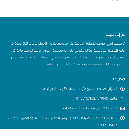
عن إبداع سوفت
تأسست إبداع سوفت للأنظمة الخاصة على يد مجموعة من الخبراء لتحدث نقلة نوعية في
عالم الأنظمة المحاسبية, وذلك بتقديم حلول متخصصة, بطرق إبداعية تناسب حاجة كل
عميل على حده, ومن ذلك جاءت التسمية, وحرصت إبداع سوفت للأنظمة الخاصة على أن
يكون وجودها إضافة نوعية, وخدمة متميزة للسوق اليمنية
تواصل معنا
العنوان
:
صنعاء - شارع مأرب - عمارة الأكوع - الدور الرابع
هاتف
:
337571/72/73/74/75 01
البريد الالكتروني
:
info@ebda3soft.com
ساعات العمل
:
من 8 صباحا - 12 ظهراً ومن 4 عصراً - 8 مساءاً يوم الخميس: من 8
صباحاً - 12 ظهراً