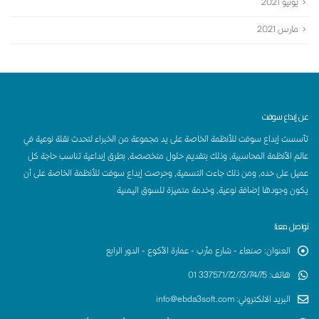
يونيو 2021
مارس 2021
عن إبداع سوفت
تأسست إبداع سوفت للأنظمة الخاصة على يد مجموعة من الخبراء لتحدث نقلة نوعية في
عالم الأنظمة المحاسبية, وذلك بتقديم حلول متخصصة, بطرق إبداعية تناسب حاجة كل
عميل على حده, ومن ذلك جاءت التسمية, وحرصت إبداع سوفت للأنظمة الخاصة على أن
يكون وجودها إضافة نوعية, وخدمة متميزة للسوق اليمنية
تواصل معنا
العنوان
:
صنعاء - شارع مأرب - عمارة الأكوع - الدور الرابع
هاتف
:
337571/72/73/74/75 01
البريد الالكتروني
:
info@ebda3soft.com