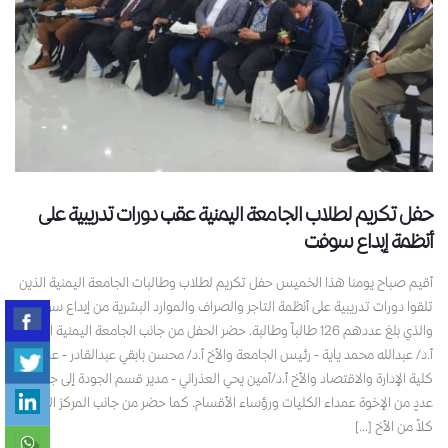
حفل تكريم لطلاب الجامعة اليمنية عقب دورات تدريبية على
أنظمة إبداع سوفت
أقيم صباح يومنا هذا الخميس حفل تكريم لطلاب وطالبات الجامعة اليمنية الذين
تلقوا دورات تدريبية على أنظمة التاجر والصراف والموارد البشرية من إبداع سوفت
والذي بلغ عددهم 126 طالباً وطالبة. حضر الحفل من جانب الجامعة اليمنية الأخ
أ.د/ عبدالله محمد ياية - رئيس الجامعة والأخ أ.د/ محسن بابقي عبدالقادر - عميد
كلية الإدارة والاقتصاد والأخ أ.د/أمين يحي العذراني - مدير قسم الجودة إلى جانب
عددٍ من الإخوة عمداء الكليات ورؤساء الأقسام. كما حضر من جانب المركز التدريبي
كلاً من الأخ [...]