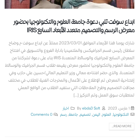
ابداع سوفت تلبي دعوة جامعة العلوم والتكنولوجيا بحضور
معرض الرسم والتصميم متعدد الأبعاد السابع IRIS
شارك يومنا هذا الأربعاء الموافق 2023/03/01 ممثلاً عن ابداع سوفت م.وضاح
سلطان رئيس قسم الجرافيكس والملتميديا بادارة الفروع والتسويق في افتتاح
المعرض السابع للجرافيك والوسائط المتعددة IRIS بناء على دعوة لشركتنا من
جامعة العلوم والتكنولوجيا لحضور معرض يقيمه طلاب قسم الجرافيك والوسائط
المتعددة. والذي حضر افتتاحه معالي وزير التعليم العالي/حسين علي حازب وفي
إفتتاحية المعرض تم الإطلاع على الأعمال والمخرجات الفنية للطلاب في مختلف
مجالات التصميم وطرح الملاحظات التي ستفيد الطلاب من الواقع العملي
لمتطلبات سوق العمل وتم التركيز [...]
1 مارس، 2023
By
ebda3 Soft
اخبار
التكنولوجيا
,
العلوم
,
اليمن
,
تصميم
,
جامعة
,
رسم
0 Comments
READ MORE...