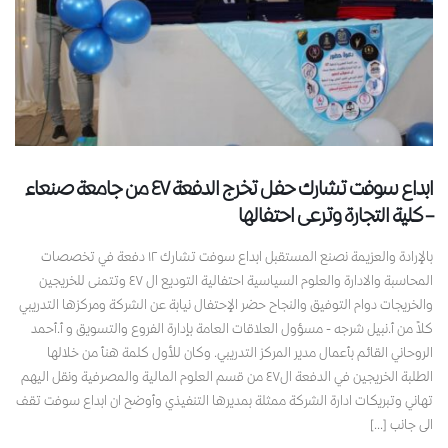
ابداع سوفت تشارك حفل تخرج الدفعة ٤٧ من جامعة صنعاء
– كلية التجارة وترعى احتفالها
بالإرادة والعزيمة نصنع المستقبل ابداع سوفت تشارك ١٢ دفعة في تخصصات
المحاسبة والادارة والعلوم السياسية احتفالية التوديع ال ٤٧ وتتمنى للخريجين
والخريجات دوام التوفيق والنجاح حضر الإحتفال نيابة عن الشركة ومركزها التدريبي
كلاً من أ.نبيل شرجه - مسؤول العلاقات العامة بإدارة الفروع والتسويق و أ.أحمد
الروحاني القائم بأعمال مدير المركز التدريبي. وكان للأول كلمة هنأ من خلالها
الطلبة الخريجين في الدفعة ال٤٧ من قسم العلوم المالية والمصرفية ونقل اليهم
تهاني وتبريكات ادارة الشركة ممثلة بمديرها التنفيذي وأوضح ان ابداع سوفت تقف
الى جانب [...]