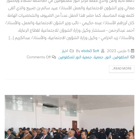
دفعة نخبة وطن والذي نظمه مركز النور للمكفوفين في العاصمة صنعاء وبحضور
معالي وزير الشؤون الاجتماعية والعمل الأستاذ/ عبيد سالم بن ضبيع والذي ألقى
كلمه بهذه المناسبة، كما حضر هذا الحفل عدداً من الضيوف والشخصيات الهامة
كان أبرزهم الأستاذ/ عبده حكيمي - نائب وزير الشؤن الاجتماعية والعمل، والأستاذ/
أحمد عبدالرحمن - مستشار وكيل وزارة الشوؤن للاجتماعية لقطاع الرعاية،
والأستاذ/ زيد الخزامي - وكيل وزارة الشؤون الاجتماعية، والأستاذ/ عبدالكريم [...]
5 مارس، 2023
By
ebda3 Soft
اخبار
المكفوفين
,
النور
,
جمعية
,
جمعية النور للمكفوفين
Comments Off
READ MORE...