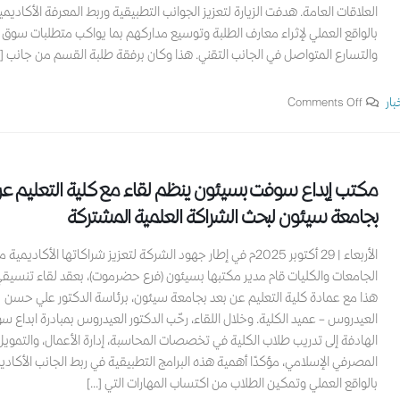
العلاقات العامة. هدفت الزيارة لتعزيز الجوانب التطبيقية وربط المعرفة الأكاديمي
بالواقع العملي لإثراء معارف الطلبة وتوسيع مداركهم بما يواكب متطلبات سوق 
والتسارع المتواصل في الجانب التقني. هذا وكان برفقة طلبة القسم من جانب [..
بار
Comments Off
مكتب إبداع سوفت بسيئون ينظم لقاء مع كلية التعليم عن
بجامعة سيئون لبحث الشراكة العلمية المشتركة
الأربعاء | 29 أكتوبر 2025م في إطار جهود الشركة لتعزيز شراكاتها الأكاديمية 
الجامعات والكليات قام مدير مكتبها بسيئون (فرع حضرموت)، بعقد لقاء تنسيقي
هذا مع عمادة كلية التعليم عن بعد بجامعة سيئون، برئاسة الدكتور علي حسن
العيدروس – عميد الكلية. وخلال اللقاء، رحّب الدكتور العيدروس بمبادرة ابداع 
الهادفة إلى تدريب طلاب الكلية في تخصصات المحاسبة، إدارة الأعمال، والتمويل
المصرفي الإسلامي، مؤكدًا أهمية هذه البرامج التطبيقية في ربط الجانب الأكادي
بالواقع العملي وتمكين الطلاب من اكتساب المهارات التي [...]