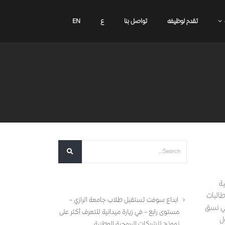
تقدم لوظيفه
تواصل بنا
ع
EN
أحدث المقالات
عية
ق 30 اكتوبر 2025م طلاب وطالبات
ابداع سوفت تستقبل طلاب جامعة الرازي –
تي نسق
مستوى رابع – في زيارة ميدانية للتعرف أكثر على
ل
نموذج للشركات البرمجية الوطنية