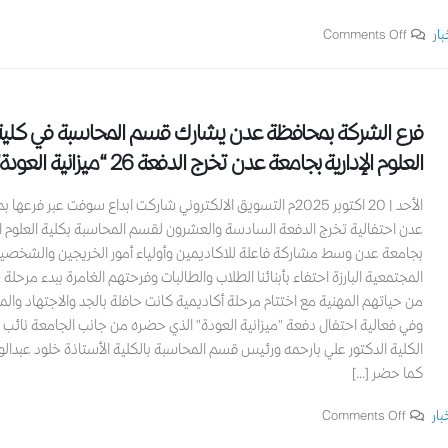
بار
Comments Off
فرع الشركة بمحافظة عدن يشارك قسم المحاسبة في كلية
العلوم الإدارية بجامعة عدن تخرج الدفعة 26 “ميزانية العودة”.
الأحد | 20 اكتوبر 2025م التسويق الالكتروني شاركت ابداع سوفت عبر فرعه
عدن احتفالية تخرج الدفعة السادسة والعشرون لقسم المحاسبة بكلية العلوم ال
بجامعة عدن وسط مشاركة فاعلة للاكاديمين وأولياء أمور الخريجين والشخصي
المجتمعية البارزة احتفاء بأبنائنا الطلاب والطالبات وفرحتهم الغامرة ببدء مرحلة
من حياتهم المهنية مع اختتام مرحلة أكاديمية كانت حافلة بالجد والاجتهاد والمث
وفي فعالية احتفال دفعة "ميزانية العودة" الذي حضره من جانب الجامعة نائب 
الكلية الدكتور علي بارحمه ورئيس قسم المحاسبة بالكلية الأستاذة خلود عبدال
كما حضر [...]
بار
Comments Off