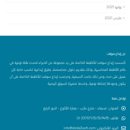
يونيو 2021
مارس 2021
عن إبداع سوفت
تأسست إبداع سوفت للأنظمة الخاصة على يد مجموعة من الخبراء لتحدث نقلة نوعية في
عالم الأنظمة المحاسبية, وذلك بتقديم حلول متخصصة, بطرق إبداعية تناسب حاجة كل
عميل على حده, ومن ذلك جاءت التسمية, وحرصت إبداع سوفت للأنظمة الخاصة على أن
يكون وجودها إضافة نوعية, وخدمة متميزة للسوق اليمنية
تواصل معنا
العنوان
:
صنعاء - شارع مأرب - عمارة الأكوع - الدور الرابع
هاتف
:
337571/72/73/74/75 01
البريد الالكتروني
:
info@ebda3soft.com