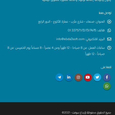
تواصل معنا
العنوان
:
صنعاء - شارع مأرب - عمارة الأكوع - الدور الرابع
هاتف
:
337571/72/73/74/75 01
البريد الالكتروني
:
info@ebda3soft.com
ساعات العمل
:
من 8 صباحا - 12 ظهراً ومن 4 عصراً - 8 مساءاً يوم الخميس: من 8
صباحاً - 12 ظهراً
تابعنا على
جميع الحقوق محفوظة لإبداع سوفت - 2021©