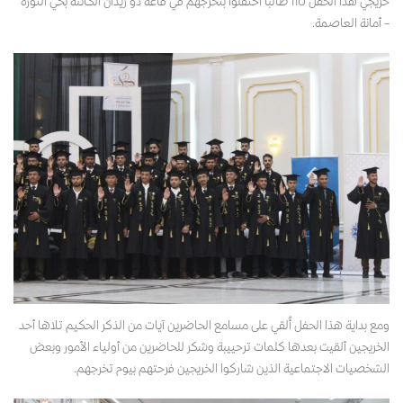
خريجي هذا الحفل 110 طالباً احتفلوا بتخرجهم في قاعة ذو ريدان الكائنه بحي الثورة
– أمانة العاصمة.
ومع بداية هذا الحفل أُلقي على مسامع الحاضرين آيات من الذكر الحكيم تلاها أحد
الخريجين ألقيت بعدها كلمات ترحييبة وشكر للحاضرين من أولياء الأمور وبعض
الشخصيات الاجتماعية الذين شاركوا الخريجين فرحتهم بيوم تخرجهم.