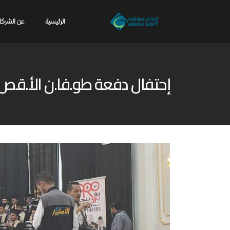
الرئيسية
عن الشركة
إحتفال دفعة طو.فا.ن الأ.ق