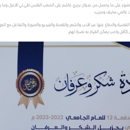
 الضوء على ما يحصل من عدوان بربري غاشم على الشعب الفلس.طي.ني الاعزل وما 
وت عالمي مخيف ومريب.
قضية والدفاع عنها عبر الادب والشعر والقصة والفيديو والصورة والتفاعل مع الم
 كأقل واجب يمكن القيام به نصرة لهم.