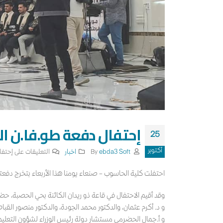
إحتفال دفعة طو.فا.ن ا
25
أكتوبر
By
ebda3 Soft
اخبار
التعليقات
على إحتفا
احتفلت كلية الحاسوب – صنعاء يومنا هذا الأربعاء بتخرج دفعتها 12 والتي اطلق عليها طو.فان الاق.صى وتضم 60 خريج للعام الجامعي 2022-
وقد أقيم الاحتفال في قاعة ذو ريدان الكائنة بحي الحصبة، حضر 
و د. أكرم عثمان، والدكتور محمد الجودة، والدكتور منصور القبا
و أ.جمال الحضرمي مستشار دولة رئيس الوزراء لشؤون التعليم 