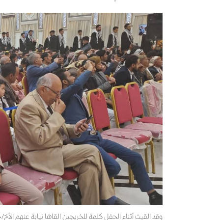
وقد القيت أثناء الحفل كلمة للخريجين القاها نيابة عنهم الأخ/ح