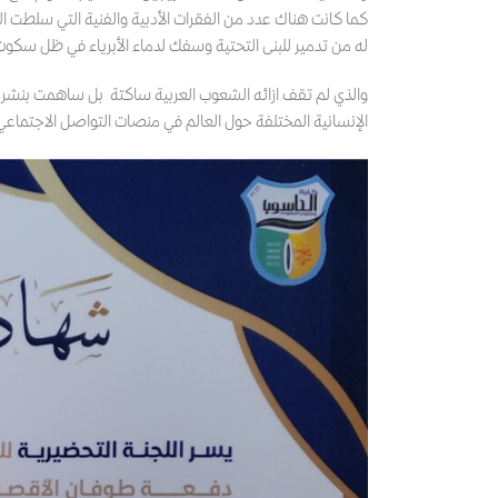
كما كانت هناك عدد من الفقرات الأدبية والفنية التي سلطت
له من تدمير للبنى التحتية وسفك لدماء الأبرياء في ظل سك
والذي لم تقف ازائه الشعوب العربية ساكتة بل ساهمت بنشر ال
الإنسانية المختلفة حول العالم في منصات التواصل الاجتماعي