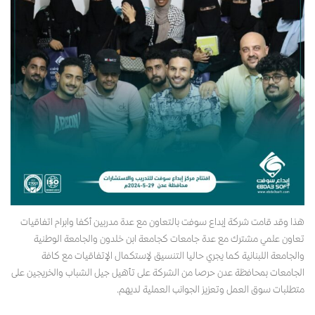
هذا وقد قامت شركة إبداع سوفت بالتعاون مع عدة مدربين أكفا وابرام اتفاقيات
تعاون علمي مشترك مع عدة جامعات كجامعة ابن خلدون والجامعة الوطنية
والجامعة اللبنانية كما يجري حاليا التنسيق لإستكمال الإتفاقيات مع كافة
الجامعات بمحافظة عدن حرصا من الشركة على تأهيل جيل الشباب والخريجين على
متطلبات سوق العمل وتعزيز الجوانب العملية لديهم.