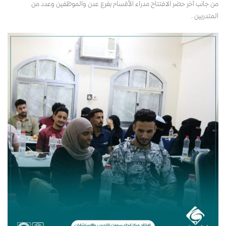
من جانب آخر حضر الافتتاح مدراء الأقسام بفرع عدن والموظفين وعدد من
المتدربين .