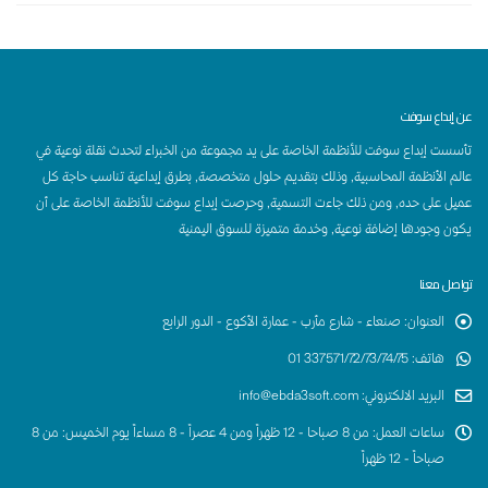
عن إبداع سوفت
تأسست إبداع سوفت للأنظمة الخاصة على يد مجموعة من الخبراء لتحدث نقلة نوعية في
عالم الأنظمة المحاسبية, وذلك بتقديم حلول متخصصة, بطرق إبداعية تناسب حاجة كل
عميل على حده, ومن ذلك جاءت التسمية, وحرصت إبداع سوفت للأنظمة الخاصة على أن
يكون وجودها إضافة نوعية, وخدمة متميزة للسوق اليمنية
تواصل معنا
العنوان
:
صنعاء - شارع مأرب - عمارة الأكوع - الدور الرابع
هاتف
:
337571/72/73/74/75 01
البريد الالكتروني
:
info@ebda3soft.com
ساعات العمل
:
من 8 صباحا - 12 ظهراً ومن 4 عصراً - 8 مساءاً يوم الخميس: من 8
صباحاً - 12 ظهراً