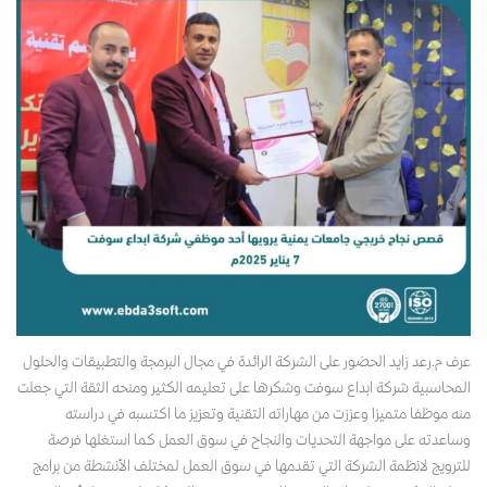
عرف م.رعد زايد الحضور على الشركة الرائدة في مجال البرمجة والتطبيقات والحلول
المحاسبية شركة ابداع سوفت وشكرها على تعليمه الكثير ومنحه الثقة التي جعلت
منه موظفا متميزا وعززت من مهاراته التقنية وتعزيز ما اكتسبه في دراسته
وساعدته على مواجهة التحديات والنجاح في سوق العمل كما استغلها فرصة
للترويج لانظمة الشركة التي تقدمها في سوق العمل لمختلف الأنشطة من برامج