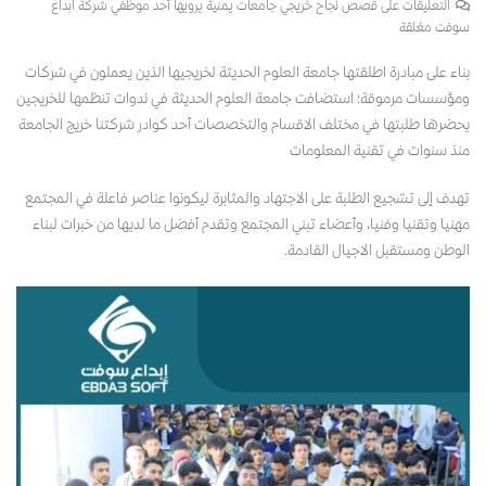
التعليقات
على قصص نجاح خريجي جامعات يمنية يرويها أحد موظفي شركة ابداع
سوفت مغلقة
بناء على مبادرة اطلقتها جامعة العلوم الحديثة لخريجيها الذين يعملون في شركات
ومؤسسات مرموقة؛ استضافت جامعة العلوم الحديثة في ندوات تنظمها للخريجين
يحضرها طلبتها في مختلف الاقسام والتخصصات أحد كوادر شركتنا خريج الجامعة
منذ سنوات في تقنية المعلومات
تهدف إلى تشجيع الطلبة على الاجتهاد والمثابرة ليكونوا عناصر فاعلة في المجتمع
مهنيا وتقنيا وفنيا، وأعضاء تبني المجتمع وتقدم أفضل ما لديها من خبرات لبناء
الوطن ومستقبل الاجيال القادمة.