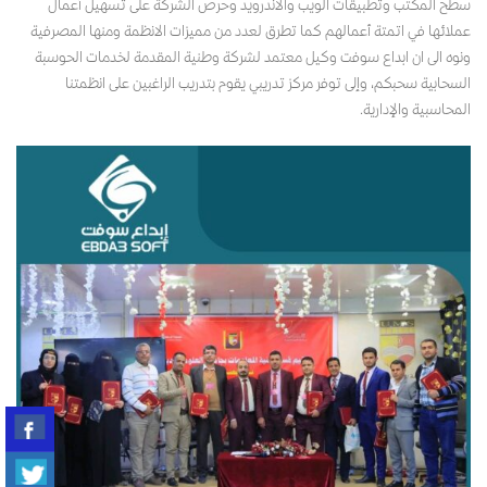
سطح المكتب وتطبيقات الويب والاندرويد وحرص الشركة على تسهيل أعمال
عملائها في اتمتة أعمالهم كما تطرق لعدد من مميزات الانظمة ومنها المصرفية
ونوه الى ان ابداع سوفت وكيل معتمد لشركة وطنية المقدمة لخدمات الحوسبة
السحابية سحبكم، وإلى توفر مركز تدريبي يقوم بتدريب الراغبين على انظمتنا
المحاسبية والإدارية.