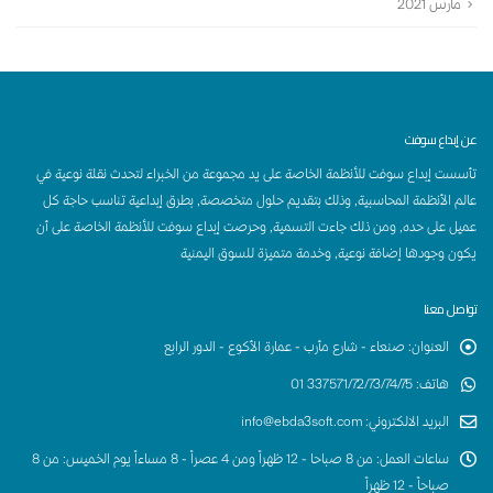
مارس 2021
عن إبداع سوفت
تأسست إبداع سوفت للأنظمة الخاصة على يد مجموعة من الخبراء لتحدث نقلة نوعية في
عالم الأنظمة المحاسبية, وذلك بتقديم حلول متخصصة, بطرق إبداعية تناسب حاجة كل
عميل على حده, ومن ذلك جاءت التسمية, وحرصت إبداع سوفت للأنظمة الخاصة على أن
يكون وجودها إضافة نوعية, وخدمة متميزة للسوق اليمنية
تواصل معنا
العنوان
:
صنعاء - شارع مأرب - عمارة الأكوع - الدور الرابع
هاتف
:
337571/72/73/74/75 01
البريد الالكتروني
:
info@ebda3soft.com
ساعات العمل
:
من 8 صباحا - 12 ظهراً ومن 4 عصراً - 8 مساءاً يوم الخميس: من 8
صباحاً - 12 ظهراً