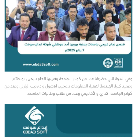
وفي الندوة التي حضرها عدد من كوادر الجامعة وأمينها العام د.يحيى ابو حاتم
وعميد كلية الهندسة لتقنية المعلومات د.مجيب الاشول و د.نجيب البازلي وعدد من
كوادر الجامعة الاداري والأكاديمي وعدد من طلاب وطالبات الجامعة.