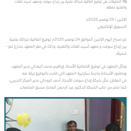
التعليقات
على توقيع اتفاقية شراكة علمية بين إبداع سوفت ومعهد أسيند للغات
والتقنية مغلقة
الاثنين | 25 نوفمبر 2025م
التسويق الإلكتروني
تم صباح اليوم الاثنين الموافق 24 نوفمبر 2025م توقيع اتفاقية شراكة علمية
بين إبداع سوفت و معهد أسيند للغات والتقنية، وذلك في مقر المعهد بشارع تعز –
شميلة.
ومثّل المعهد في توقيع الاتفاقية الأستاذ إبراهيم محمد البعداني مدير المعهد،
وبحضور الأستاذة ماجدة سكرتيرة المعهد التي قامت بالتوقيع نيابة عنه.
في المقابل، مثّل شركة إبداع سوفت الأستاذ أحمد الروحاني مدير المركز التدريبي،
كما حضر من جانب الشركة الدكتور عبد الرحمن المختار منسق الجامعات.