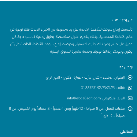
عن إبداع سوفت
تأسست إبداع سوفت للأنظمة الخاصة على يد مجموعة من الخبراء لتحدث نقلة نوعية في
عالم الأنظمة المحاسبية, وذلك بتقديم حلول متخصصة, بطرق إبداعية تناسب حاجة كل
عميل على حده, ومن ذلك جاءت التسمية, وحرصت إبداع سوفت للأنظمة الخاصة على أن
يكون وجودها إضافة نوعية, وخدمة متميزة للسوق اليمنية
تواصل معنا
العنوان
:
صنعاء - شارع مأرب - عمارة الأكوع - الدور الرابع
هاتف
:
337571/72/73/74/75 01
البريد الالكتروني
:
info@ebda3soft.com
ساعات العمل
:
من 8 صباحا - 12 ظهراً ومن 4 عصراً - 8 مساءاً يوم الخميس: من 8
صباحاً - 12 ظهراً
تابعنا على