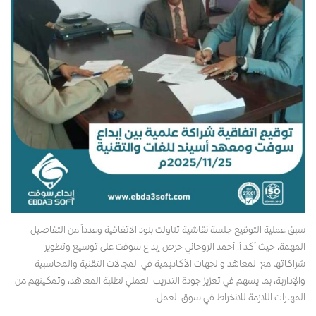
سبق عملية التوقيع جلسة نقاشية تناولت بنود الاتفاقية وعدداً من التفاصيل
المهمة، حيث أكد أ. أحمد الروحاني حرص إبداع سوفت على توسيع وتطوير
شراكاتها مع المعاهد والجهات الأكاديمية في المجالات التقنية والمحاسبية
والإدارية، بما يسهم في تعزيز جودة التدريب العملي لطلبة المعاهد، وتمكينهم من
المهارات اللازمة للانخراط في سوق العمل.