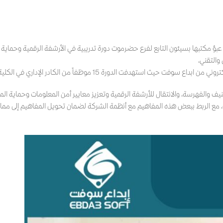
 مكتبها بسيئون التابع لفرع حضرموت دورة تدريبية في الأرشفة الرقمية وحماية 
والتقني،
حيث استهدفت الدورة 15 موظفاً من الكادر الإداري في الكلية.
نيف والفهرسة، والانتقال للأرشفة الرقمية وتعزيز معايير أمن المعلومات وحماية الم
يث، مع الربط ببعض هذه المفاهيم مع أنظمة الشركة لضمان تحويل المفاهيم إلى مم