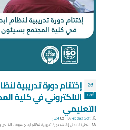
إختتام دورة تدريبية لن
26
الالكتروني في كلية ال
أبريل
التعليمي
By
ebda3 Soft
اخبار
التعليقات
على إختتام دورة تدريبية لنظام ابداع سوفت الخاص 