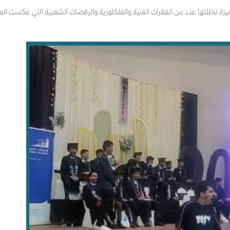
واء احتفالية مميزة تخللتها عدد من الفقرات الفنية والفلكلورية والرقصات الشعبية التي عكست ال