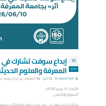
إبداع سوفت تشارك في ح
10
المعرفة والعلوم الحديث
يونيو
By
ebda3 Soft
اخبار
التعليقات
على إبداع سوفت تشا
الأربعاء | 10 يونيو 2026م
التسويق الإلكتروني
شاركت إبداع سوفت في حفل تخرج دفعة «لخطانا أثر» بجامعة الم